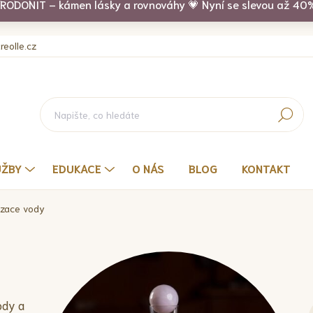
RODONIT – kámen lásky a rovnováhy 💗 Nyní se slevou až 40
eolle.cz
Hledat
UŽBY
EDUKACE
O NÁS
BLOG
KONTAKT
zace vody
ody a