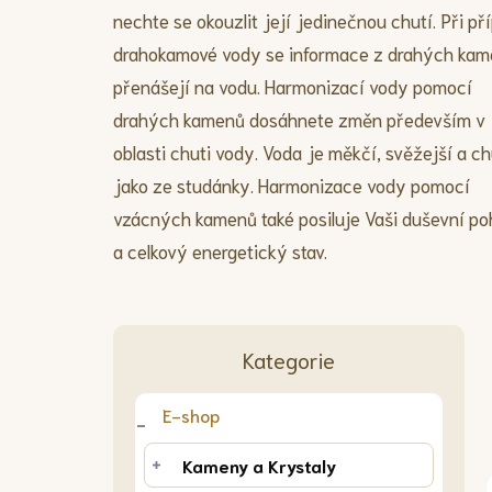
nechte se okouzlit její jedinečnou chutí. Při př
drahokamové vody se informace z drahých ka
přenášejí na vodu. Harmonizací vody pomocí
drahých kamenů dosáhnete změn především v
oblasti chuti vody. Voda je měkčí, svěžejší a c
jako ze studánky. Harmonizace vody pomocí
vzácných kamenů také posiluje Vaši duševní p
a celkový energetický stav.
P
Kategorie
Přeskočit
o
kategorie
s
t
E-shop
r
a
Kameny a Krystaly
n