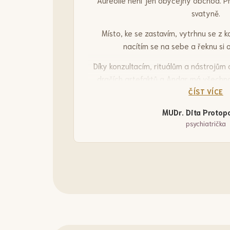
Aureolle není jen obyčejný obchod. P
svatyně.
Místo, ke se zastavím, vytrhnu se z 
nacítím se na sebe a řeknu si 
Díky konzultacím, rituálům a nástrojům
dračích artefaktů a Andar má všechno
ČÍST VÍCE
Mám pocit, jako bych už neklouzala po
více propojená s „Bytím“ n
MUDr. Dita Protop
psychiatrička
Jsem vděčná, že takové mís