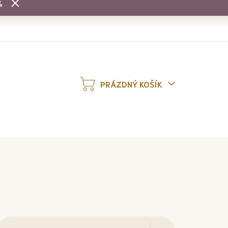
%
PRÁZDNÝ KOŠÍK
NÁKUPNÍ
KOŠÍK