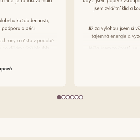
ro mne je to taková malá
Když jsem poprvé vstoupil
jsem zvláštní klid a k
koloběhu každodennosti,
o podporu a péči.
Již za výlohou jsem si 
tajemná energie a vyz
 ochrany a růstu v podobě
 co dělám větší hloubku.
Měla jsem to štěstí, že 
velmi zajímavou a vzdělano
 povrchu, ale byla mnohem
její energie, která je v o
eboli životem.
opová
něm opravdu 
to v Praze je.
Drak z výlohy je dne
spirituálních a transforma
Pokud se chci za něco o
blízkým, navštěvuji ten
kromě krásných produktů o