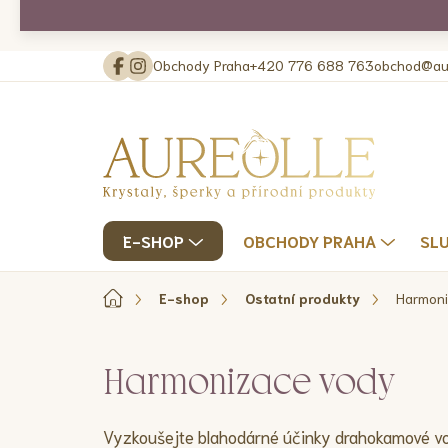
Přejít
na
obsah
Obchody Praha
+420 776 688 763
obchod@aur
E-SHOP
OBCHODY PRAHA
SL
Domů
E-shop
Ostatní produkty
Harmoni
Harmonizace vody
Vyzkoušejte blahodárné účinky drahokamové v