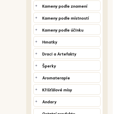
n
Kameny podle znamení
í
p
Kameny podle místností
a
n
Kameny podle účinku
e
l
Hmatky
Draci a Artefakty
Šperky
Aromaterapie
Křišťálové mísy
Andary
Ostatní produkty